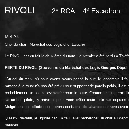
RIVOLI
e
e
2
RCA 4
Escadron
M 4 A4
Chef de char : Maréchal des Logis chef Laroche
Le RIVOLI est en fait le deuxième du nom. Le premier a été perdu à Thiéf
PERTE DU RIVOLI
(Souvenirs du Maréchal des Logis Georges Dépoll
"Au col du Menil où nous avons avons passé la nuit, le lendemain il faut
ramène à la route n'a pas été prévu pour supporter de pareils poids, il est 
probablement n'a pas assez serré contre la butte. Comme je suis serre-fil
j'ai un bon pilote, j'y arrive et peux venir prêter main forte aux copains
Malgré tous les efforts nous serons contraints de l'abandonner après avoir
Qu'est-il devenu, je l'ignore car il a fallu aller rechercher un char au 
parages."