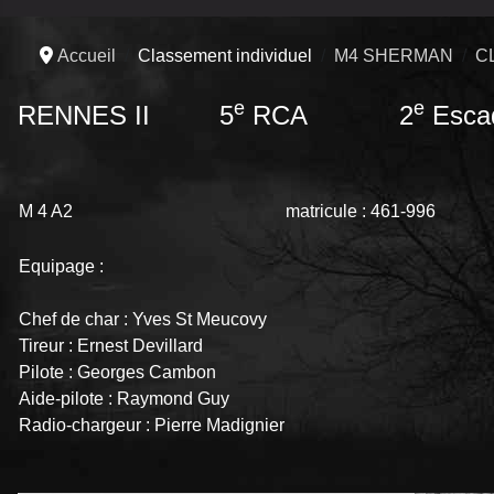
Accueil
Classement individuel
M4 SHERMAN
C
e
e
RENNES II 5
RCA 2
Esca
M 4 A2
matricule : 461-996
Equipage :
Chef de char : Yves St Meucovy
Tireur : Ernest Devillard
Pilote : Georges Cambon
Aide-pilote : Raymond Guy
Radio-chargeur : Pierre Madignier