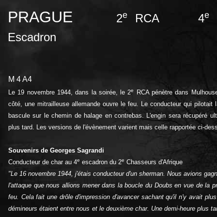
PRAGUE
e
e
2
RCA 4
Escadron
M 4 A4
e
Le 19 novembre 1944, dans la soirée, le 2
RCA pénètre dans Mulhouse.
côté, une mitrailleuse allemande ouvre le feu. Le conducteur qui pilotait la t
bascule sur le chemin de halage en contrebas. L'engin sera récupéré ult
plus tard. Les versions de l'évènement varient mais celle rapportée ci-des
Souvenirs de Georges Sagrandi
e
e
Conducteur de char au 4
escadron du 2
Chasseurs d'Afrique
"Le 16 novembre 1944, j'étais conducteur d'un sherman. Nous avions gagné d
l'attaque que nous allions mener dans la boucle du Doubs en vue de la pr
feu. Cela fait une drôle d'impression d'avancer sachant qu'il n'y avait pl
démineurs étaient entre nous et le deuxième char. Une demi-heure plus tar