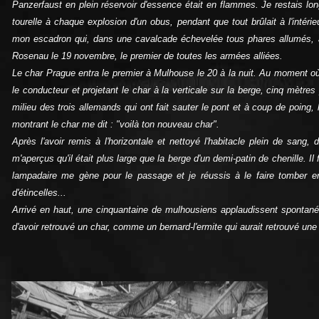
Panzerfaust en plein réservoir d'essence était en flammes. Je restais lon
tourelle à chaque explosion d'un obus, pendant que tout brûlait à l'intér
mon escadron qui, dans une cavalcade échevelée tous phares allumés, au
Rosenau le 19 novembre, le premier de toutes les armées alliées.
Le char Prague entra le premier à Mulhouse le 20 à la nuit. Au moment où i
le conducteur et projetant le char à la verticale sur la berge, cinq mètre
milieu des trois allemands qui ont fait sauter le pont et à coup de poing, 
montrant le char me dit : "voilà ton nouveau char".
Après l'avoir remis à l'horizontale et nettoyé l'habitacle plein de sang, 
m'aperçus qu'il était plus large que la berge d'un demi-patin de chenille. Il 
lampadaire me gène pour le passage et je réussis à le faire tomber en
d'étincelles...
Arrivé en haut, une cinquantaine de mulhousiens applaudissent spontanéme
d'avoir retrouvé un char, comme un bernard-l'ermite qui aurait retrouvé une 