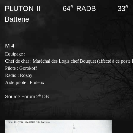
e
e
PLUTON II 64
RADB 33
Batterie
M 4
Equipage :
Chef de char : Maréchal des Logis chef Bouquet (affecté à ce poste 
Pilote : Gorokoff
Radio : Rozoy
Aide-pilote : Fruleux
e
Source
Forum 2
DB