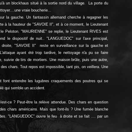
un blockhaus situé à la sortie nord du village. La porte du
ttoyer....une vraie boucherie...
 sur la gauche. Un fantassin allemand cherche à regagner les
te à la hauteur de "SAVOIE II", et à ce moment, le Lieutenant
ns le Peloton. "MAURIENNE" se replie, le Lieutenant RIVES est
 le dispositif de nuit.. "LANGUEDOC" sur l'axe principal,
a droite, "SAVOIE II" reste en surveillance sur la gauche et
attaque ayant été trop tardive, le nettoyage n'a pu se faire
e, suivie de tirs de mortiers. Une maison brûle, puis une autre,
e des chars. Tout repos est impossible, tant pis, on veillera. Une
t font entendre les lugubres craquements des poutres qui se
olé qui semble un accident.
qu'est-ce ? Peut-être la relève attendue. Des chars en question
it des chars américains. Mais que font-ils ? Une fumée blanche
mandes. "LANGUEDOC" ouvre le feu à droite et se fait .... par un