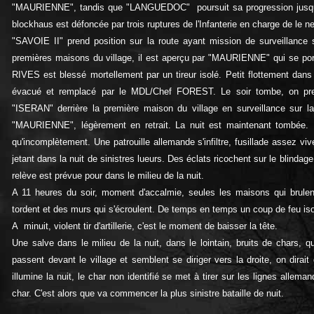
"MAURIENNE", tandis que "LANGUEDOC" poursuit sa progression jusqu'à 
blockhaus est défoncée par trois ruptures de l'Infanterie en charge de le ne
"SAVOIE II" prend position sur la route ayant mission de surveillance
premières maisons du village, il est aperçu par "MAURIENNE" qui se por
RIVES est blessé mortellement par un tireur isolé. Petit flottement da
évacué et remplacé par le MDL/Chef FOREST. Le soir tombe, on prend
"ISERAN" derrière la première maison du village en surveillance sur l
"MAURIENNE", légèrement en retrait. La nuit est maintenant tombée. L'
qu'incomplètement. Une patrouille allemande s'infiltre, fusillade assez viv
jetant dans la nuit de sinistres lueurs. Des éclats ricochent sur le blindag
relève est prévue pour dans le milieu de la nuit.
A 11 heures du soir, moment d'accalmie, seules les maisons qui brulen
tordent et des murs qui s'écroulent. De temps en temps un coup de feu is
A minuit, violent tir d'artillerie, c'est le moment de baisser la tête.
Une salve dans le milieu de la nuit, dans le lointain, bruits de chars, 
passent devant le village et semblent se diriger vers la droite, on dira
illumine la nuit, le char non identifié se met à tirer sur les lignes alle
char. C'est alors que va commencer la plus sinistre bataille de nuit.