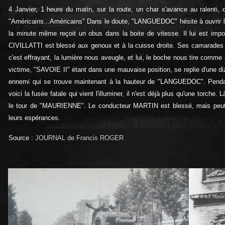
4 Janvier, 1 heure du matin, sur la route, un char s'avance au ralenti,
"Américains...Américains" Dans le doute, "LANGUEDOC" hésite à ouvrir 
la minute même reçoit un obus dans la boite de vitesse. Il lui est impo
CIVILLATTI est blessé aux genoux et à la cuisse droite. Ses camarades le 
c'est effrayant, la lumière nous aveugle, et lui, le boche nous tire comme 
victime, "SAVOIE II" étant dans une mauvaise position, se replie d'une diz
ennemi qui se trouve maintenant à la hauteur de "LANGUEDOC". Pendant
voici la fusée fatale qui vient l'illuminer, il n'est déjà plus qu'une torche
le tour de "MAURIENNE". Le conducteur MARTIN est blessé, mais peut
leurs espérances.
Source
:
JOURNAL de Francis ROGER