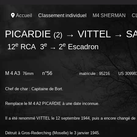
Accueil
Classement individuel
M4 SHERMAN
C
PICARDIE
→ VITTEL → SA
(2)
e
e
e
12
RCA 3
→ 2
Escadron
M 4 A3
n°56
76mm
matricule : 95216 US 30998
Chef de char : Capitaine de Bort.
Remplace le M 4 A2 PICARDIE à une date inconnue.
Il a été renommé VITTEL le 12 septembre 1944, puis a encore changé de
Détruit à Gros-Rederching (Moselle) le 3 janvier 1945.