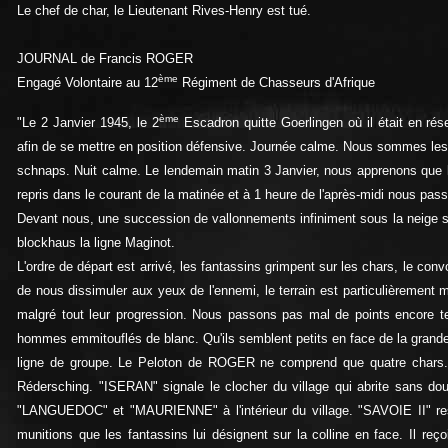
Le chef de char, le Lieutenant Rives-Henry est tué.
JOURNAL de Francis ROGER
ème
Engagé Volontaire au 12
Régiment de Chasseurs d'Afrique
ème
"
Le 2 Janvier 1945, le 2
Escadron quitte Goerlingen où il était en rés
afin de se mettre en position défensive. Journée calme. Nous sommes les 
schnaps. Nuit calme. Le lendemain matin 3 Janvier, nous apprenons que l
repris dans le courant de la matinée et à 1 heure de l'après-midi nous pass
Devant nous, une succession de vallonnements infiniment sous la neige s
blockhaus la ligne Maginot.
L'ordre de départ est arrivé, les fantassins grimpent sur les chars, le con
de nous dissimuler aux yeux de l'ennemi, le terrain est particulièrement 
malgré tout leur progression. Nous passons pas mal de points encore te
hommes emmitouflés de blanc. Qu'ils semblent petits en face de la grande
ligne de groupe. Le Peloton de ROGER ne comprend que quatre chars. Il
Rédersching. "ISERAN" signale le clocher du village qui abrite sans dou
"LANGUEDOC" et "MAURIENNE" à l'intérieur du village. "SAVOIE II" rest
munitions que les fantassins lui désignent sur la colline en face. Il reçoi