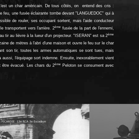
 c'est un char américain. De tous côtés, on entend des cris :
le feu, une fusée éclairante tombe devant "LANGUEDOC" qui à
ssible de rouler, ses occupant sortent, mais l'aide conducteur
ème
transportent vers l'arrière. 2
fusée de la part de l'ennemi,
ème
au tir au lièvre à la lueur d'un projecteur. "ISERAN" est sa 2
aine de mètres à l'abri d'une maison et ouvre le feu sur le char
 son tir, toutes les armes automatiques se sont tues, mais
. Là aussi, l'équipage sort indemne. Ensuite, inexorablement vient
ème
 être évacué. Les chars du 2
Peloton se consument avec