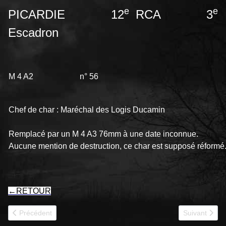
e
e
PICARDIE 12
RCA 3
Escadron
M 4 A2 n° 56
Chef de char : Maréchal des Logis Ducamin
Remplacé par un M 4 A3 76mm à une date inconnue.
Aucune mention de destruction, ce char est supposé réformé
←
RETOUR
Article précédent : PICARDIE (2) VITTEL SAVOIE II
Article suiv
Précédent
Suivant