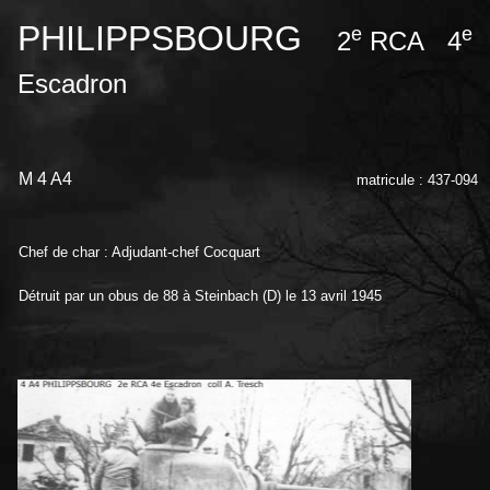
PHILIPPSBOURG
e
e
2
RCA 4
Escadron
M 4 A4
matricule : 437-094
Chef de char : Adjudant-chef Cocquart
Détruit par un obus de 88 à Steinbach (D) le 13 avril 1945