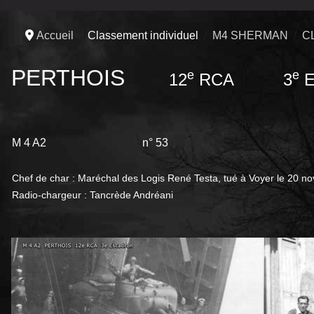
Accueil
Classement individuel
M4 SHERMAN
C
PERTHOIS
e
e
12
RCA 3
E
M 4 A2
n° 53
Chef de char : Maréchal des Logis René Testa, tué à Voyer le 20 n
Radio-chargeur : Tancrède Andréani