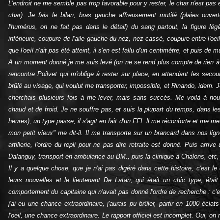
L'endroit ne me semble pas trop favorable pour y rester, le char n'est pas e
char). Je fais le bilan, bras gauche affreusement mutilé (plaies ouver
l'humérus, on ne fait pas dans le détail) du sang partout, la figure lé
inférieure, coupure de l'aile gauche du nez, nez cassé, coupure entre l'oei
que l'oeíl n'ait pas été atteint, il s'en est fallu d'un centimètre, et puis de 
A un moment donné je me suis levé (on ne se rend plus compte de rien 
rencontre Poilvet qui m'oblige à rester sur place, en attendant les secou
brûlé au visage, qui voulut me transporter, impossible, et Rinando, idem. 
cherchais plusieurs fois à me lever, mais sans succès. Me voilà à nou
chaud et de froid. Je ne souffre pas, et suis la plupart du temps, dans le
heures), un type passe, il s'agit en fait d'un FFI. ll me réconforte et me m
mon petit vieux" me dit-il. Il me transporte sur un brancard dans nos ligne
artillerie, l'ordre du repli pour ne pas dire retraite est donné. Puis arr
Dalanguy, transport en ambulance au BM., puis la clinique à Chalons, etc, 
Il y a quelque chose, que je n'ai pas digéré dans cette histoire, c'est
leurs nouvelles et le lieutenant De Latan, qui était un chic type, était 
comportement du capitaine qui n'avait pas donné l'ordre de recherche : c'es
j'ai eu une chance extraordinaire, j'aurais pu brûler, partir en 1000 écla
l'oeil, une chance extraordinaire. Le rapport officiel est incomplet. Oui, 