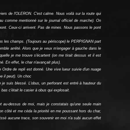
viers de l'OLERON. C'est calme. Nous voilà sur la route qui
au comme mentionné sur le journal officiel de marche). On
 pont. Ceux-ci arrivent. Pas de mines. Nous passons le pont
ns les champs. (Toujours au périscope) le PERPIGNAN part
mble arrêté. Alors que je veux m'engager à gauche dans le
uelle je me trouve s'écartent (on me tirait dessus et il est
é. En effet, le char n'avançait plus).
Ordre de repli est donné. Une vive lueur suivie d'un nuage
e il peut). Un choc
je suis blessé. L'obus, un perforant est entré à hauteur du
 bas c'était le casier à obus qui explosait.
et au-dessus de moi, mais je constatais qu'une seule main
 son côté et me céda la priorité en me poussant hors du char,
laissé aucune trace, son souvenir en moi n'a subi aucun effet