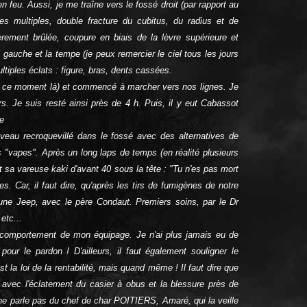
n feu. Aussi, je me traîne vers le fossé droit (par rapport au
tes multiples, double fracture du cubitus, du radius et de
gèrement brûlée, coupure en biais de la lèvre supérieure et
l gauche et la tempe (je peux remercier le ciel tous les jours
multiples éclats : figure, bras, dents cassées.
à ce moment là) et commencé à marcher vers nos lignes. Je
rs. Je suis resté ainsi près de 4 h. Puis, il y eut Cabassot
Je
veau recroquevillé dans le fossé avec des alternatives de
s "vapes". Après un long laps de temps (en réalité plusieurs
et sa vareuse kaki d'avant 40 sous la tête : "Tu n'es pas mort
s. Car, il faut dire, qu'après les tirs de fumigènes de notre
ive une Jeep, avec le père Condaut. Premiers soins, par le Dr
etc...
 le comportement de mon équipage. Je n'ai plus jamais eu de
pour le pardon ! D'ailleurs, il faut également souligner le
t la loi de la rentabilité, mais quand même ! Il faut dire que
ts avec l'éclatement du casier à obus et la blessure près de
on ne parle pas du chef de char POITIERS, Amaré, qui la veille