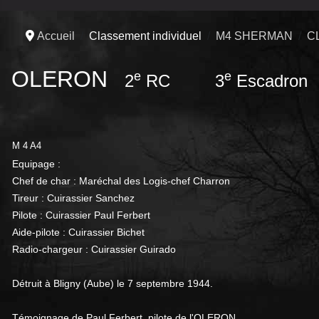
Accueil
Classement individuel
M4 SHERMAN
C
OLERON
e
e
2
RC 3
Escadron
M 4 A4
Equipage :
Chef de char : Maréchal des Logis-chef Charron
Tireur : Cuirassier Sanchez
Pilote : Cuirassier Paul Ferbert
Aide-pilote : Cuirassier Bichet
Radio-chargeur : Cuirassier Guirado
Détruit à Bligny (Aube) le 7 septembre 1944.
Témoignage de Paul Ferbert, pilote de l'OLERON