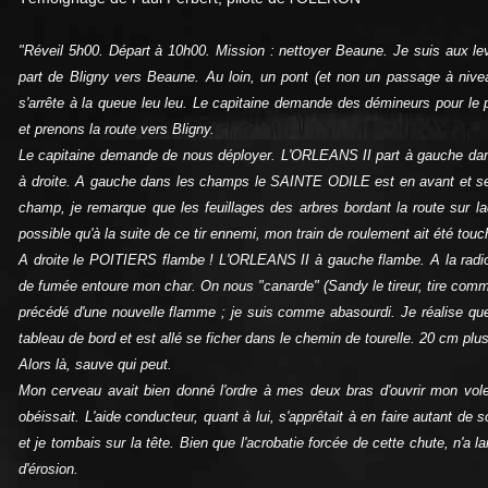
"Réveil 5h00. Départ à 10h00. Mission : nettoyer Beaune. Je suis aux le
part de Bligny vers Beaune. Au loin, un pont (et non un passage à nive
s'arrête à la queue leu leu. Le capitaine demande des démineurs pour le
et prenons la route vers Bligny.
Le capitaine demande de nous déployer. L'ORLEANS II part à gauche da
à droite. A gauche dans les champs le SAINTE ODILE est en avant et se
champ, je remarque que les feuillages des arbres bordant la route sur laq
possible qu'à la suite de ce tir ennemi, mon train de roulement ait été touch
A droite le POITIERS flambe ! L'ORLEANS II à gauche flambe. A la radio 
de fumée entoure mon char. On nous "canarde" (Sandy le tireur, tire comm
précédé d'une nouvelle flamme ; je suis comme abasourdi. Je réalise que 
tableau de bord et est allé se ficher dans le chemin de tourelle. 20 cm plus
Alors là, sauve qui peut.
Mon cerveau avait bien donné l'ordre à mes deux bras d'ouvrir mon vol
obéissait. L'aide conducteur, quant à lui, s'apprêtait à en faire autant de
et je tombais sur la tête. Bien que l'acrobatie forcée de cette chute, n'a 
d'érosion.