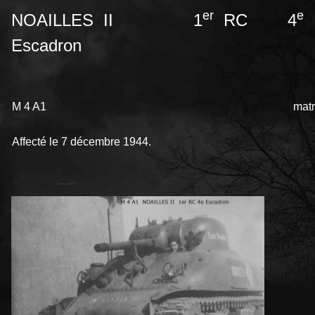
er
e
NOAILLES II 1
RC 4
Escadron
M 4 A1
matr
Affecté le 7 décembre 1944.