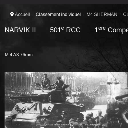
Accueil
Classement individuel
M4 SHERMAN
C
e
ère
NARVIK II 501
RCC 1
Compa
M 4 A3 76mm