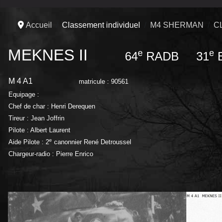
Accueil
Classement individuel
M4 SHERMAN
C
MEKNES II
e
e
64
RADB 31
B
M 4 A1
matricule : 90561
Equipage :
Chef de char : Henri Derequen
Tireur : Jean Joffrin
Pilote : Albert Laurent
e
Aide Pilote : 2
canonnier René Detroussel
Chargeur-radio : Pierre Enrico