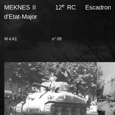
e
MEKNES II 12
RC Escadron
d'Etat-Major
M 4 A1
n° 09