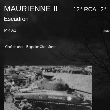
MAURIENNE II
e
e
12
RCA 2
Escadron
M 4 A1
matr
Chef de char : Brigadier-Chef Martin