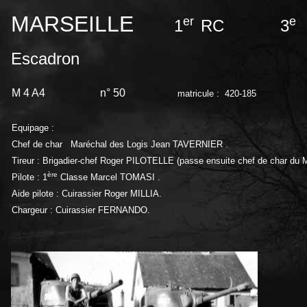
MARSEILLE
er
e
1
RC 3
Escadron
M 4 A4 n° 50
matricule : 420-185
Equipage :
Chef de char Maréchal des Logis Jean TAVERNIER .
Tireur : Brigadier-chef Roger PILOTELLE (passe ensuite chef de char du
ère
Pilote : 1
Classe Marcel TOMASI .
Aide pilote : Cuirassier Roger MILLIA.
Chargeur : Cuirassier FERNANDO.