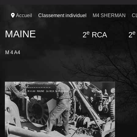
Accueil
Classement individuel
M4 SHERMAN
C
MAINE
e
e
2
RCA 2
M 4 A4