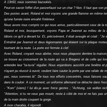
A 13h50, nous sommes bazookés.
Peut‑on savoir l'effet d'un panzerfaust sur un char ? Non. Il faut que son p
Des postes avant, Roland et moi voyons une grande flamme en même tem
qu'une fumée noire envahit l'intérieur.
Nous avons tous compris ce qui nous arrive, particulièrement ceux de la to
Roland et moi, brusquement, voyons Papa et Jeannot au milieu de la 
tâtons ce qu'il a devant lui. Et, précisément, il était aveugle et criait : "Je
Entraîné par Jeannot et deux légionnaires qui étaient sur la plaque moteu
tournant de la route. La porte est fermée à clef.
Avec Roland, croyant nous abriter, nous nous plaquons derrière la maison,
se trouve au croisement de la route qui va à Bregenz et de celle qui l
entendre leur "ta‑ta‑ta" régulier. Nous enjambons aussitôt une fenêtre et 
n'ayant pu réussir à ouvrir, veulent faire sauter la porte par une rafale de m
pas, nous sommes là". De tous nos efforts concentrés, nous faisons saute
dans le couloir. A ce moment, un uniforme allemand se détache dans l'escali
‑ "Kom" (viens) ! lui dis‑je avec force gestes ; "Achtung, sie wollen ni
"Attention, si tu ne veux pas mourir, reste à côté de moi et ne fais pas 
de la main droite coupant la gorge.
A mon charabia, il répondit :