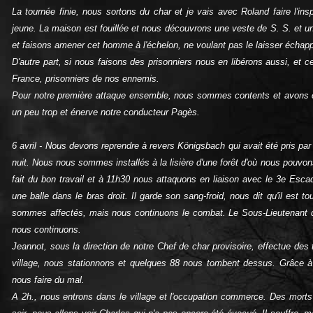
La tournée finie, nous sortons du char et je vais avec Roland faire l'in
jeune. La maison est fouillée et nous découvrons une veste de S. S. et un
et faisons amener cet homme à l'échelon, ne voulant pas le laisser échapp
D'autre part, si nous faisons des prisonniers nous en libérons aussi, et 
France, prisonniers de nos ennemis.
Pour notre première attaque ensemble, nous sommes contents et avons c
un peu trop et énerve notre conducteur Pagès.
6 avril ‑ Nous devons reprendre à revers Königsbach qui avait été pris par
nuit. Nous nous sommes installés à la lisière d'une forêt d'où nous pouvons r
fait du bon travail et à 11h30 nous attaquons en liaison avec le 3e Esca
une balle dans le bras droit. Il garde son sang‑froid, nous dit qu'il est 
sommes affectés, mais nous continuons le combat. Le Sous‑Lieutenant d
nous continuons.
Jeannot, sous la direction de notre Chef de char provisoire, effectue des
village, nous stationnons et quelques 88 nous tombent dessus. Grâce à 
nous faire du mal.
A 2h., nous entrons dans le village et l'occupation commerce. Des morts 