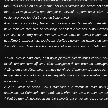
soir, nous allons voir Charles qui n'a pas encore été évacué. Il souffre, 
tant. Pour nous il en est de même, car nous l'aimons non seulement co
frère. II vit toujours dans son char par le souvenir et parmi nous. Nous
voulu faire avec lui, c'est‑à‑dire du beau travail.
Avant de nous coucher, Jeannot et moi allons voir les dégâts matériels.
brûlé, mais les membres de l'équipage ne sont que blessés, surtout brûlés 
Plus loin, un Sturmgeschütz allemand a aussi brûlé et, devant le char, un 
deuxième Sturmgeschütz touché par derrière ; devant, un homme qui semb
Aussitôt, nous allons chercher une Jeep et nous le ramenons à l'infirmerie
7 avril ‑ Depuis cinq jours, c'est notre première nuit de repos et nous 
famille prépare notre déjeuner. Nous mangeons de bon cœur en compagnie
A 15h., ordre de départ pour l'attaque du village d'Ispringen. L'attaque est
triomphale et accueil vraiment remarquable, mais incompréhensible : les 
occupation . . . enfin !)
A 20 h., ordre de départ : nous marchons sur Pforzheim, mais nous y
nettoyage, par l'Infanterie, de l'entrée de la ville, nous nous mettons en p
A l'entrée d'un village nous avons été survolés par un Junker 88, ce qui n