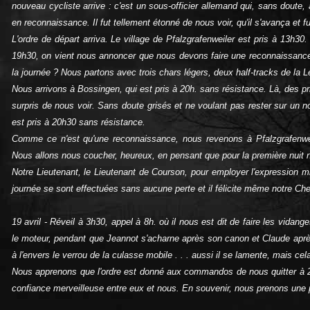
nouveau cycliste arrive : c'est un sous‑officier allemand qui, sans doute, 
en reconnaissance. Il fut tellement étonné de nous voir, qu'il s'avança et fut
L'ordre de départ arriva. Le village de Pfalzgrafenweiler est pris à 13h30
19h30, on vient nous annoncer que nous devons faire une reconnaissance
la journée ? Nous partons avec trois chars légers, deux half‑tracks de la Lé
Nous arrivons à Bossingen, qui est pris à 20h. sans résistance. Là, des p
surpris de nous voir. Sans doute grisés et ne voulant pas rester sur un n
est pris à 20h30 sans résistance.
Comme ce n'est qu'une reconnaissance, nous revenons à Pfalzgrafenwe
Nous allons nous coucher, heureux, en pensant que pour la première nui
Notre Lieutenant, le Lieutenant de Courson, pour employer l'expression mi
journée se sont effectuées sans aucune perte et il félicite même notre Che
19 avril ‑ Réveil à 3h30, appel à 8h. où il nous est dit de faire les vidan
le moteur, pendant que Jeannot s'acharne après son canon et Claude après 
à l'envers le verrou de la culasse mobile . . . aussi il se lamente, mais cela
Nous apprenons que l'ordre est donné aux commandos de nous quitter à 2h. 
confiance merveilleuse entre eux et nous. En souvenir, nous prenons une 