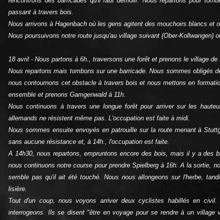
rencontrons des barricades qu'il faut démolir. Nous repartons pour to
passant à travers bois.
Nous arrivons à Hagenbach où les gens agitent des mouchoirs blancs et ont
Nous poursuivons notre route jusqu'au village suivant (Ober‑Kollwangen) où 
18 avril ‑ Nous partons à 6h., traversons une forêt et prenons le village 
Nous repartons mais tombons sur une barricade. Nous sommes obligés de 
nous contournons cet obstacle à travers bois et nous mettons en formation
ensemble et prenons Gamgenwald à 11h.
Nous continuons à travers une longue forêt pour arriver sur les haute
allemands ne résistent même pas. L'occupation est faite à midi.
Nous sommes ensuite envoyés en patrouille sur la route menant à Stuttga
sans aucune résistance et, à 14h., l'occupation est faite.
A 14h30, nous repartons, empruntons encore des bois, mais il y a des bar
nous continuons notre course pour prendre Spielberg à 16h. A la sortie, no
semble pas qu'il ait été touché. Nous nous allongeons sur l'herbe, tan
lisière.
Tout d'un coup, nous voyons arriver deux cyclistes habillés en civil
interrogeons. Ils se disent "être en voyage pour se rendre à un villag