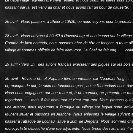
Le dépannage régimentaire vient réparer et nous sommes parés pour 13h30.
passant par là, est venu au char et nous avons fait un bout de causette.
25 avril ‑ Nous passons à Sheer à 13h20, où nous voyons pour la première
28 avril ‑ Nous arrivons à 20h30 à Ravensburg et continuons sur le village
Comme de bien entendu, nous passons char de tête et fonçons à toute allu
village et sommes obligés de faire demi‑tour. Le Chef se fait eng . . . Voilà 
29 avril ‑ Vers 3h., des avions français exécutent des piqués sur les bois
30 avril ‑ Réveil à 6h. et Papa se lève en vitesse, car l'Aspirant l'eng . . 
et, manque de pot, la radio ne fonctionne pas ; aussi l'entendons‑nous dava
Nous nous engageons sur une route et, à un tournant, se présente un moto
regardons . . . mais il fait demi‑tour et c'est trop tard. Nous prenons quel
une attente, nous repartons à l'attaque du village sur lequel notre art
Muhensweiler et passons en Autriche. Nous enlevons le village suivant 
passer à l'attaque de Lochau, situé à 2km de Bregenz. Nous sommes char d
motocycliste débouche d'une rue adjacente. Nous tirons dessus, mais il en 