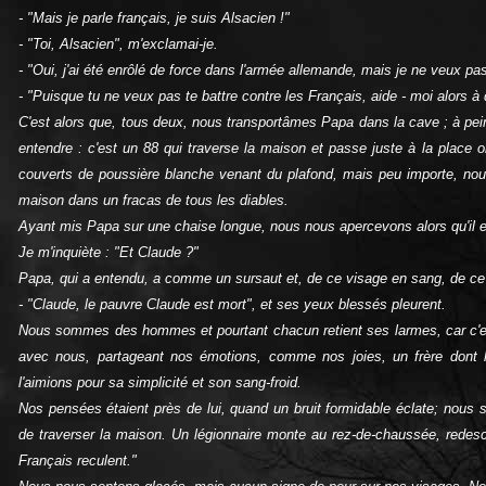
- "Mais je parle français, je suis Alsacien !"
- "Toi, Alsacien", m'exclamai‑je.
‑ "Oui, j'ai été enrôlé de force dans l'armée allemande, mais je ne veux pa
- "Puisque tu ne veux pas te battre contre les Français, aide ‑ moi alors
C'est alors que, tous deux, nous transportâmes Papa dans la cave ; à peine
entendre : c'est un 88 qui traverse la maison et passe juste à la plac
couverts de poussière blanche venant du plafond, mais peu importe, nous
maison dans un fracas de tous les diables.
Ayant mis Papa sur une chaise longue, nous nous apercevons alors qu'il e
Je m'inquiète : "Et Claude ?"
Papa, qui a entendu, a comme un sursaut et, de ce visage en sang, de ce 
- "Claude, le pauvre Claude est mort", et ses yeux blessés pleurent.
Nous sommes des hommes et pourtant chacun retient ses larmes, car c'est 
avec nous, partageant nos émotions, comme nos joies, un frère dont 
l'aimions pour sa simplicité et son sang‑froid.
Nos pensées étaient près de lui, quand un bruit formidable éclate; nous
de traverser la maison. Un légion­naire monte au rez‑de‑chaussée, redes
Français reculent."