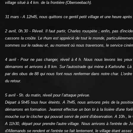
village situé à 4 km. de la frontière (Oberseebach).
31 mars ‑ A 12h45, nous quittons ce gentil petit village et une heure aprè
2 avril, 0h.30 ‑ Réveil. Il faut partir, Charles rouspète ; enfin, pas d'i
cassons la croûte. Le rhum est apprécié de tout le monde, particulièrement
sommes sur le radeau et, au moment où nous traversons, le service ciné
4 avril ‑ Pour ne pas changer, réveil à 4 h. Nous nous levons les yeu
démarrons et arrivons à 8 km. Sur l'autostrade qui mène à Karlsruhe. L
par des obus de 88 qui nous font nous renfermer dans notre char. L'ordre
du retour.
5 avril ‑ 5h. du matin, réveil pour l’attaque prévue.
Départ à 5h45 tous feux éteints. A 7h45, nous arrivons près de la position
démarrons en formation. Jeannot effectue un bon tir à la lisière d'une for
mouche sur le clocher qui pouvait servir de point d'observation. A 10h., le vi
A 11h30, départ pour prendre l'autre village. Nous arrivons à l'entrée de 
d'Allemands se rendent et l'entrée se fait lentement, le village étant assez