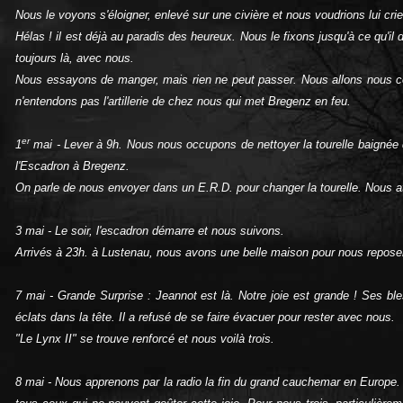
Nous le voyons s'éloigner, enlevé sur une civière et nous voudrions lui cri
Hélas ! il est déjà au paradis des heureux. Nous le fixons jusqu'à ce qu'i
toujours là, avec nous.
Nous essayons de manger, mais rien ne peut passer. Nous allons nous 
n'entendons pas l'artillerie de chez nous qui met Bregenz en feu.
er
1
mai ‑ Lever à 9h. Nous nous occupons de nettoyer la tourelle baignée d
l'Escadron à Bregenz.
On parle de nous envoyer dans un E.R.D. pour changer la tourelle. Nous a
3 mai ‑ Le soir, l'escadron démarre et nous suivons.
Arrivés à 23h. à Lustenau, nous avons une belle maison pour nous reposer
7 mai ‑ Grande Surprise : Jeannot est là. Notre joie est grande ! Ses bl
éclats dans la tête. Il a refusé de se faire évacuer pour rester avec nous.
"Le Lynx II" se trouve renforcé et nous voilà trois.
8 mai ‑ Nous apprenons par la radio la fin du grand cauchemar en Europe.