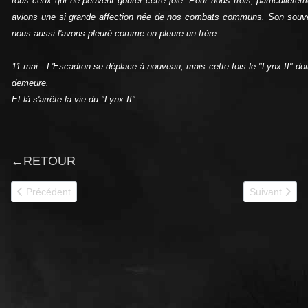
tous ceux qui ne peuvent goûter cette joie. Pour nous trois, particulière
avions une si grande affection née de nos combats communs. Son souveni
nous aussi l'avons pleuré comme on pleure un frère.
11 mai ‑ L'Escadron se déplace à nouveau, mais cette fois le "Lynx II" doit
demeure.
Et là s'arrête la vie du "Lynx II" . . .
←
RETOUR
Article précédent : LA HIRE III 6RCA
Article suiva
Précédent
Suivant