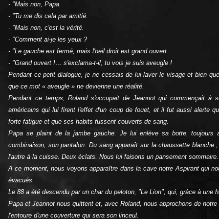
- "Mais non, Papa.
- "Tu me dis cela par amitié.
- "Mais non, c'est la vérité.
- "Comment ai‑je les yeux ?
- "Le gauche est fermé, mais l'oeil droit est grand ouvert.
- "Grand ouvert !… s'exclama‑t‑il, tu vois je suis aveugle !
Pendant ce petit dialogue, je ne cessais de lui laver le visage et bien que
que ce mot « aveugle » ne devienne une réalité.
Pendant ce temps, Roland s'occupait de Jeannot qui commençait à se
américains qui lui firent l'effet d'un coup de fouet, et il fut aussi alert
forte fatigue et que ses habits fussent couverts de sang.
Papa se plaint de la jambe gauche. Je lui enlève sa botte, toujours a
combinaison, son pantalon. Du sang apparaît sur la chaussette blanche ; c'
l'autre à la cuisse. Deux éclats. Nous lui faisons un pansement sommaire.
A ce moment, nous voyons apparaître dans la cave notre Aspirant qui nous
évacués.
Le 88 a été descendu par un char du peloton, "Le Lion", qui, grâce à une
Papa et Jeannot nous quittent et, avec Roland, nous approchons de notre c
l'entoure d'une couverture qui sera son linceul.