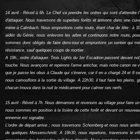
14 avril - Réveil à 6h. Le Chef va prendre les ordres qui sont d'attendre l
d'attaquer. Nous traversons de superbes forêts et arrivons dans une cuvett
mène à Calmbach. Nous empruntons cette route, étant char de tête : à 10
aidés du Génie, nous enlevons les arbre et continuons notre route, pou
sommes donc obligés de faire demi‑tour et empruntons un sentier qui mène
résistance, sauf quelques coups de mortier.
A 19h., ordre d'attaquer. Trois Lights du 1er Escadron passent devant notr
touche. Nous avançons et repérons l'arme antichar, mais notre canon ne veu
que je passe les obus à Claude qui s'énerve, car il en a chargé 24 et 8 
nous camouflons à la sortie du village. A 22h30, il faut faire les pleins,
chacun trouva dans la nuit le médicament pour calmer ses nerfs.
15 avril ‑ Réveil à 7h. Nous démarrons et revenons au village pour faire u
nous sommes en position à la lisière de cette forêt et devant un nouveau 
ennemie est signalée.
L'ordre de départ arrive ; nous traversons Schomberg et nous nous arrêt
de quelques Messerschmitt. A 19h30, nous repartons, traversons le vi