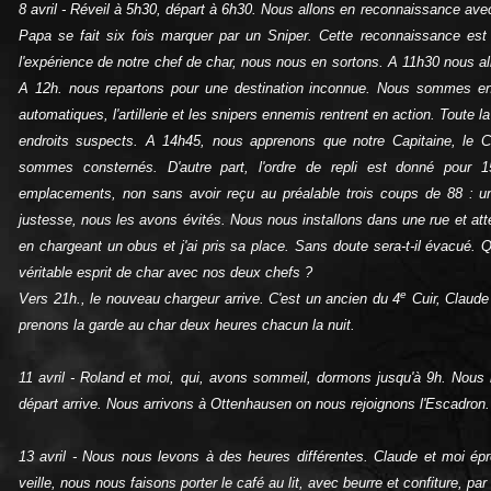
8 avril ‑ Réveil à 5h30, départ à 6h30. Nous allons en reconnaissance avec
Papa se fait six fois marquer par un Sniper. Cette reconnaissance est
l'expérience de notre chef de char, nous nous en sortons. A 11h30 nous allo
A 12h. nous repartons pour une destination inconnue. Nous sommes e
automatiques, l'artillerie et les snipers ennemis rentrent en action. Toute 
endroits suspects. A 14h45, nous apprenons que notre Capitaine, le C
sommes consternés. D'autre part, l'ordre de repli est donné pour
emplacements, non sans avoir reçu au préalable trois coups de 88 : un 
justesse, nous les avons évités. Nous nous installons dans une rue et att
en chargeant un obus et j'ai pris sa place. Sans doute sera-t‑il évacué. Qu
véritable esprit de char avec nos deux chefs ?
e
Vers 21h., le nouveau chargeur arrive. C'est un ancien du 4
Cuir, Claude
prenons la garde au char deux heures chacun la nuit.
11 avril ‑ Roland et moi, qui, avons sommeil, dormons jusqu'à 9h. Nous n
départ arrive. Nous arrivons à Ottenhausen on nous rejoignons l'Escadron.
13 avril ‑ Nous nous levons à des heures différentes. Claude et moi épr
veille, nous nous faisons porter le café au lit, avec beurre et confiture, par