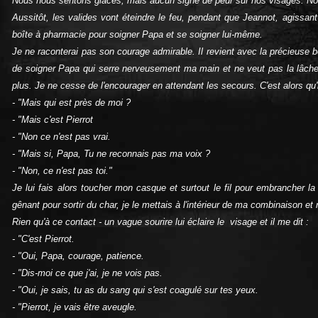
Nous nous sentons glacés, mais aucun signe de peur sur nos visages.
Aussitôt, les valides vont éteindre le feu, pendant que Jeannot, agissan
boîte à pharmacie pour soigner Papa et se soigner lui‑même.
Je ne raconterai pas son courage admirable. Il revient avec la précieuse 
de soigner Papa qui serre nerveusement ma main et ne veut pas la lâcher. 
plus. Je ne cesse de l'encourager en attendant les secours. C'est alors qu'i
- "Mais qui est près de moi ?
- "Mais c'est Pierrot
- "Non ce n'est pas vrai.
- "Mais si, Papa, Tu ne reconnais pas ma voix ?
‑ "Non, ce n'est pas toi."
Je lui fais alors toucher mon casque et surtout le fil pour embrancher la 
gênant pour sortir du char, je le mettais à l'intérieur de ma combinaison et ne
Rien qu'à ce contact ‑ un vague sourire lui éclaire le visage et il me dit :
- "C'est Pierrot.
‑ "Oui, Papa, courage, patience.
- "Dis‑moi ce que j'ai, je ne vois pas.
- "Oui, je sais, tu as du sang qui s'est coagulé sur tes yeux.
- "Pierrot, je vais être aveugle.