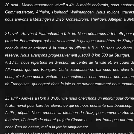
20 avril ‑ Malheureusement, réveil à 4h. A moitié endormis, nous sautons
Grimmettstetten, Altheim, Hoehdorf, Wellmaringen. Nous roulons, traversant
nous arrivons à Metzingen à 3h15. Ochselbronn, Theiliqen, Altingen à 3h4
21 avril ‑ Arrivés à Plattenhardt à 0 h. 50 Nous démarrons à 5 h. 45 pour
prendre Echterdingen qui est seulement à quelques kilomètres de Stuttg
char de tête et arrivons à la sortie du village à 3 h. 30 sans inciden
réserve. Nous avançons progressivement jusqu'à 8 km 500 de Stuttgart.
A 13 h., nous repartons en direction du centre de la ville et, en cours d
Allemands que des Français. Cette occupation se fait sous une pluie ba
nous, c'est une double victoire : non seulement nous prenons une ville
de Françaises, qui nagent dans la joie et ne savent comment nous exprimer
23 avril ‑ Arrivés à Horb à 0h30, vite nous cherchons un endroit pour dor
A 3h., réveil pour faire les pleins, ce qui ne nous enchante pas beaucoup. 
A 9h., départ. Nous prenons la direction de Sulz, pour arriver à Rottw
fontaine, déchenille le char et projette Claude et . . . les fromages par te
char. Peu de casse, mal à la jambe uniquement.