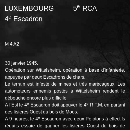
e
LUXEMBOURG 5
RCA
e
4
Escadron
M 4 A2
30 janvier 1945.
Opération sur Wittelsheim, opération à base d'infanterie,
appuyée par deux Escadrons de chars.
Le terrain est infesté de mines et très marécageux. Les
automoteurs ennemis postés à Wittelsheim rendent le
débouché encore plus difficile.
e
e
A l'Est le 4
Escadron doit appuyer le 4
R.T.M. en partant
des lisières Ouest du bois de Moos.
e
A 9 heures, le 4
Escadron avec deux Pelotons à effectifs
réduits essaie de gagner les lisières Ouest du bois de