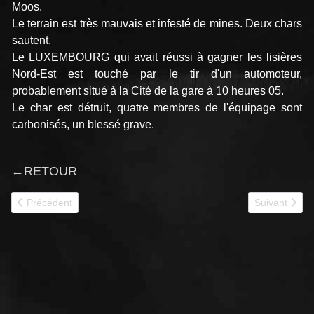
Moos.
Le terrain est très mauvais et infesté de mines. Deux chars
sautent.
Le LUXEMBOURG qui avait réussi à gagner les lisières
Nord-Est est touché par le tir d'un automoteur,
probablement situé à la Cité de la gare à 10 heures 05.
Le char est détruit, quatre membres de l'équipage sont
carbonisés, un blessé grave.
←
RETOUR
Article précédent : LYAUTEY 1RC
Article suiv
Précédent
Suivant