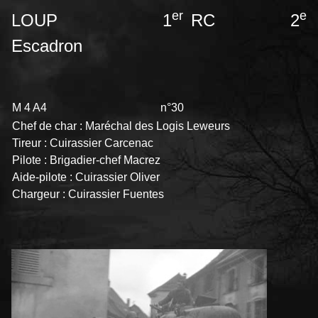
er
e
LOUP 1
RC 2
Escadron
M 4 A4 n°30
Chef de char : Maréchal des Logis Leweurs
Tireur : Cuirassier Carcenac
Pilote : Brigadier-chef Macrez
Aide-pilote : Cuirassier Oliver
Chargeur : Cuirassier Fuentes