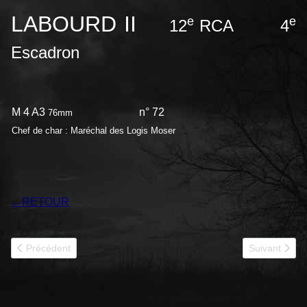
LABOURD II
e
e
12
RCA 4
Escadron
M 4 A3
n° 72
76mm
Chef de char : Maréchal des Logis Moser
←
RETOUR
Article précédent : LAFFAUX 501RCC
Article suiv
Précédent
Suivant