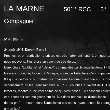
LA MARNE
e
e
501
RCC 3
Compagnie
M 4
105mm
24 août 1944 Devant Paris !
Fresnes, et en particulier la prison, est très fortement tenu, à en juger 
nous recevons. Nos chars en voient de très dures.
Deux chars "La Marne" et "Uskub", commandés par le sous-lieutenant Hé
blessé à Ecouché, foncent à l'attaque, suivis de l'infanterie d'accompagn
88 qui le perfore à 60 mètres. Le chasseur Landrieux est tué sur le co
sérieusement brûlés, sont ramenés au P. C. couchés à l'avant de l' "U
lamelles, raconte d'une voix calme ce qui s'est passé. Le chasseur Laro
et a couru sur ses moignons brûlés. Mis dans une voiture d'ambulance, il 
de ma part". Il mourra dans l'ambulance peu après, ayant encore le courage
à mon âge".