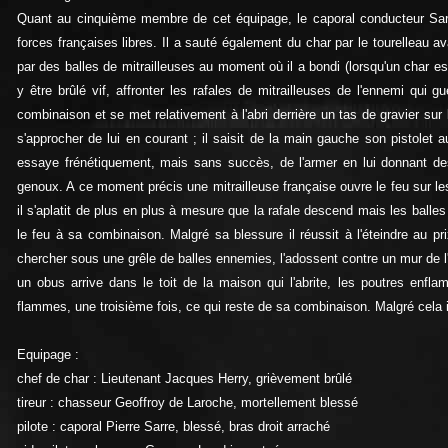
Quant au cinquième membre de cet équipage, le caporal conducteur Sarr
forces françaises libres. Il a sauté également du char par le tourelleau a
par des balles de mitrailleuses au moment où il a bondi (lorsqu'un char es
y être brûlé vif, affronter les rafales de mitrailleuses de l'ennemi qui gu
combinaison et se met relativement à l'abri derrière un tas de gravier sur
s'approcher de lui en courant ; il saisit de la main gauche son pistolet a
essaye frénétiquement, mais sans succès, de l'armer en lui donnant de
genoux. A ce moment précis une mitrailleuse française ouvre le feu sur les
il s'aplatit de plus en plus à mesure que la rafale descend mais les balles 
le feu à sa combinaison. Malgré sa blessure il réussit à l'éteindre au p
chercher sous une grêle de balles ennemies, l'adossent contre un mur de l'
un obus arrive dans le toit de la maison qui l'abrite, les poutres enfl
flammes, une troisième fois, ce qui reste de sa combinaison. Malgré cela il s
Equipage :
chef de char : Lieutenant Jacques Herry, grièvement brûlé
tireur : chasseur Geoffroy de Laroche, mortellement blessé
pilote : caporal Pierre Sarre, blessé, bras droit arraché