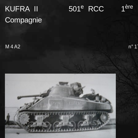
e
ère
KUFRA II 501
RCC 1
Compagnie
M 4 A2
n° 