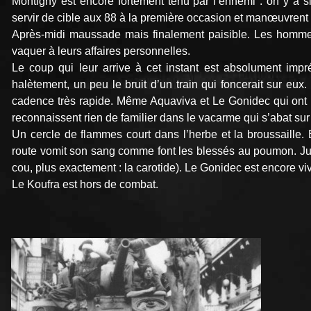
Montigny est encore fortement tenu par l’ennemi : on y a 
servir de cible aux 88 à la première occasion et manœuvren
Après-midi maussade mais finalement paisible. Les hom­me
vaquer à leurs affaires personnelles.
Le coup qui leur arrive à cet instant est absolument im
halètement, un peu le bruit d’un train qui foncerait sur e
cadence très rapide. Même Aquaviva et Le Gonidec qui ont l
reconnaissent rien de familier dans le vacarme qui s’abat sur
Un cercle de flammes court dans l’herbe et la broussaille. 
route vomit son sang comme font les blessés au poumon. Jugé e
cou, plus exactement : la carotide). Le Gonidec est encore viv
Le Koufra est hors de combat.