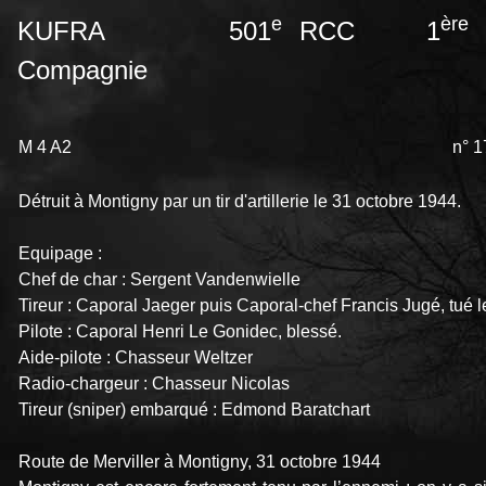
e
ère
KUFRA 501
RCC 1
Compagnie
M 4 A2
n° 
Détruit à Montigny par un tir d'artillerie le 31 octobre 1944.
Equipage :
Chef de char : Sergent Vandenwielle
Tireur : Caporal Jaeger puis Caporal-chef Francis Jugé, tué 
Pilote : Caporal Henri Le Gonidec, blessé.
Aide-pilote : Chasseur Weltzer
Radio-chargeur : Chasseur Nicolas
Tireur (sniper) embarqué : Edmond Baratchart
Route de Merviller à Montigny, 31 octobre 1944