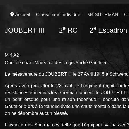
Accueil
Classement individuel
M4 SHERMAN
C
e
e
JOUBERT III 2
RC 2
Escadron
M 4 A2
Chef de char : Maréchal des Logis André Gauthier
La mésaventure du JOUBERT III le 27 Avril 1945 à Schwen
Après avoir pris Ulm le 23 avril, le Régiment reçoit l'ordr
résistances ennemies les Sherman foncent, le JOUBERT III a
un pont lorsque pour une raison inconnue il bascule dan
Gauthier alors à la tourelle évite une chute mortelle dans la 
on ne dénombre aucun blessé.
L'avance des Sherman est telle que l'équipage va passer 2