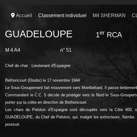
Accueil
Classement individuel
M4 SHERMAN
C
GUADELOUPE
er
1
RCA
M 4 A4
n° 51
Chef de char : Lieutenant d'Espaigne
Béthoncourt (Doubs) le 17 novembre 1944
Le Sous-Groupement fait mouvement vers Montbéliard. Il passe lentement l
Commandant le C.C. 5 décide de protéger vers le Nord le Sous-Groupement
porter sur la crête en direction de Bethoncourt.
Les chars du Peloton d’Espaigne sont découplés vers la Côte 400, o
GUADELOUPE, du Chef de Peloton, qui, malgré les extincteurs, flambe. 
poursuit.