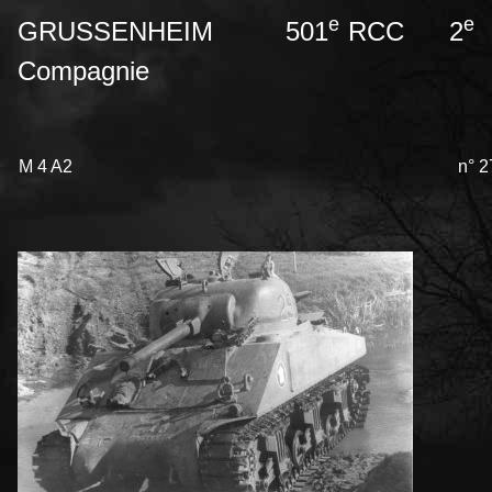
e
e
GRUSSENHEIM 501
RCC 2
Compagnie
M 4 A2
n° 2