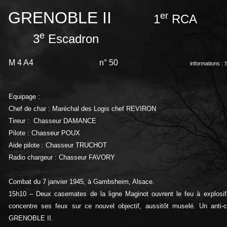
GRENOBLE II
er
1
RCA
e
3
Escadron
M 4 A4
n° 50
informations : 
Equipage :
Chef de char : Maréchal des Logis chef REVIRON
Tireur : Chasseur DAMANCE
Pilote : Chasseur POUX
Aide pilote : Chasseur TRUCHOT
Radio chargeur : Chasseur FAVORY
Combat du 7 janvier 1945, à Gambsheim, Alsace.
15h10 – Deux casemates de la ligne Maginot ouvrent le feu à explosif
concentre ses feux sur ce nouvel objectif, aussitôt muselé. Un anti-c
GRENOBLE II.