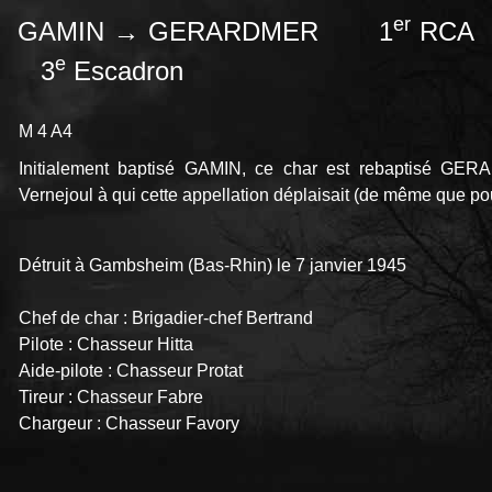
er
GAMIN → GERARDMER 1
RCA
e
3
Escadron
M 4 A4
Initialement baptisé GAMIN, ce char est rebaptisé GE
Vernejoul à qui cette appellation déplaisait (de même que pou
Détruit à Gambsheim (Bas-Rhin) le 7 janvier 1945
Chef de char : Brigadier-chef Bertrand
Pilote : Chasseur Hitta
Aide-pilote : Chasseur Protat
Tireur : Chasseur Fabre
Chargeur : Chasseur Favory