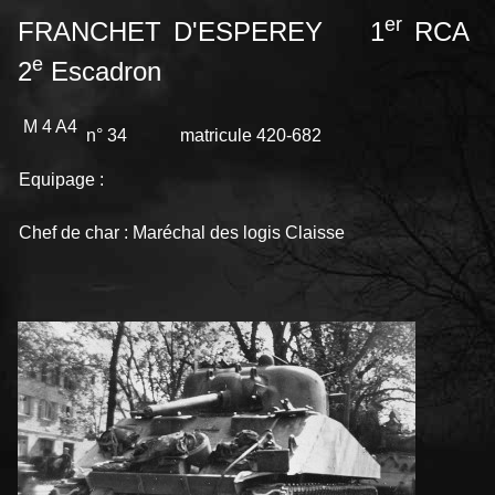
er
FRANCHET D'ESPEREY 1
RCA
e
2
Escadron
M 4 A4
n° 34 matricule 420-682
Equipage :
Chef de char : Maréchal des logis Claisse