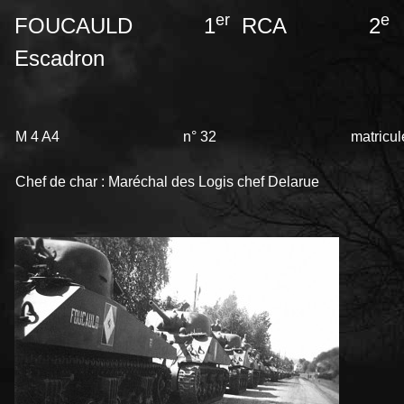
er
e
FOUCAULD 1
RCA 2
Escadron
M 4 A4
n° 32
matricul
Chef de char : Maréchal des Logis chef Delarue