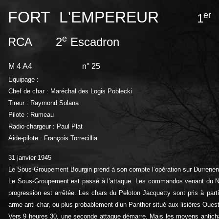
FORT L'EMPEREUR
er
1
e
RCA 2
Escadron
M 4 A4
n° 25
Equipage :
Chef de char : Maréchal des Logis Poblecki
Tireur : Raymond Solana
Pilote : Rumeau
Radio-chargeur : Paul Plat
Aide-pilote : François Torrecillia
31 janvier 1945
Le Sous-Groupement Bourgin prend à son compte l’opération sur Durrenen
Le Sous-Groupement est passé à l’attaque. Les commandos venant du Nord 
progression est arrêtée. Les chars du Peloton Jacquetty sont pris à part
arme anti-char, ou plus probablement d’un Panther situé aux lisières Ouest
Vers 9 heures 30, une seconde attaque démarre. Mais les moyens anticha