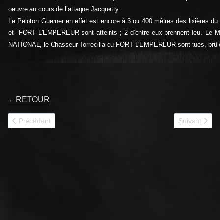
oeuvre au cours de l’attaque Jacquetty.
Le Peloton Guerner en effet est encore à 3 ou 400 mètres des lisières 
et FORT L'EMPEREUR sont atteints ; 2 d’entre eux prennent feu. Le Ma
NATIONAL, le Chasseur Torrecilla du FORT L'EMPEREUR sont tués, brûl
←
RETOUR
Article précédent : FORT L'EMPEREUR II 1RCA
Article suiv
Précédent
Suivant