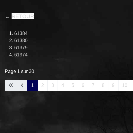
←
RETOUR
61384
61380
61379
61374
Page 1 sur 30
1
2
3
4
5
6
7
8
9
10