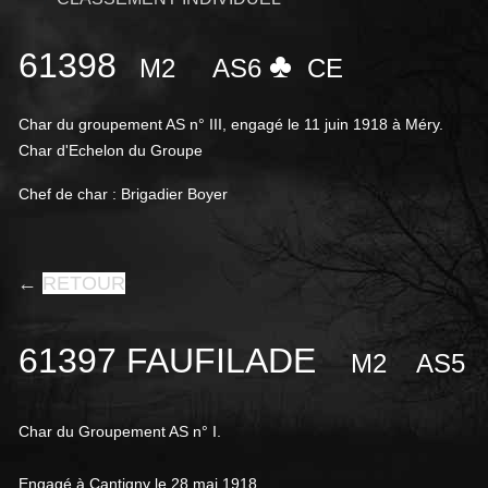
61398
♣
M2
AS6
CE
Char du groupement AS n° III, engagé le 11 juin 1918 à Méry.
Char d'Echelon du Groupe
Chef de char : Brigadier Boyer
←
RETOUR
61397 FAUFILADE
M2
AS5
Char du Groupement AS n° I.
Engagé à Cantigny le 28 mai 1918.