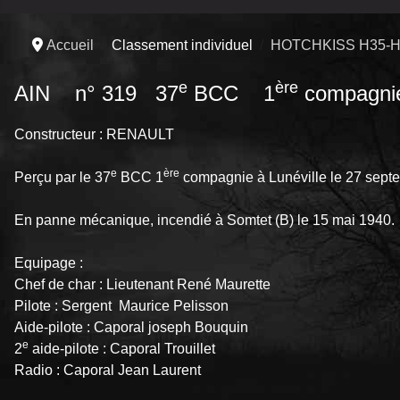
Accueil
Classement individuel
HOTCHKISS H35-H
e
ère
AIN n° 319 37
BCC 1
compagni
Constructeur : RENAULT
e
ère
Perçu par le 37
BCC 1
compagnie à Lunéville le 27 sept
En panne mécanique, incendié à Somtet (B) le 15 mai 1940.
Equipage :
Chef de char : Lieutenant René Maurette
Pilote : Sergent Maurice Pelisson
Aide-pilote : Caporal joseph Bouquin
e
2
aide-pilote : Caporal Trouillet
Radio : Caporal Jean Laurent