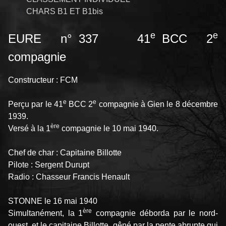
CHARS B1 ET B1bis
e
e
EURE n° 337 41
BCC 2
compagnie
Constructeur : FCM
e
e
Perçu par le 41
BCC 2
compagnie à Gien le 8 décembre
1939.
ère
Versé à la 1
compagnie le 10 mai 1940.
Chef de char : Capitaine Billotte
Pilote : Sergent Durupt
Radio : Chasseur Francis Henault
STONNE le 16 mai 1940
ère
Simultanément, la 1
compagnie déborda par le nord-
ouest, et le capitaine Billotte, gêné par la pente abrupte qui