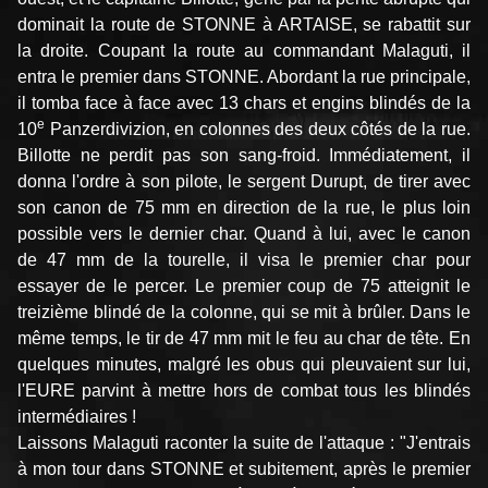
dominait la route de STONNE à ARTAISE, se rabattit sur
la droite. Coupant la route au commandant Malaguti, il
entra le premier dans STONNE. Abordant la rue principale,
il tomba face à face avec 13 chars et engins blindés de la
e
10
Panzerdivizion, en colonnes des deux côtés de la rue.
Billotte ne perdit pas son sang-froid. Immédiatement, il
donna l'ordre à son pilote, le sergent Durupt, de tirer avec
son canon de 75 mm en direction de la rue, le plus loin
possible vers le dernier char. Quand à lui, avec le canon
de 47 mm de la tourelle, il visa le premier char pour
essayer de le percer. Le premier coup de 75 atteignit le
treizième blindé de la colonne, qui se mit à brûler. Dans le
même temps, le tir de 47 mm mit le feu au char de tête. En
quelques minutes, malgré les obus qui pleuvaient sur lui,
l'EURE parvint à mettre hors de combat tous les blindés
intermédiaires !
Laissons Malaguti raconter la suite de l'attaque : "J'entrais
à mon tour dans STONNE et subitement, après le premier