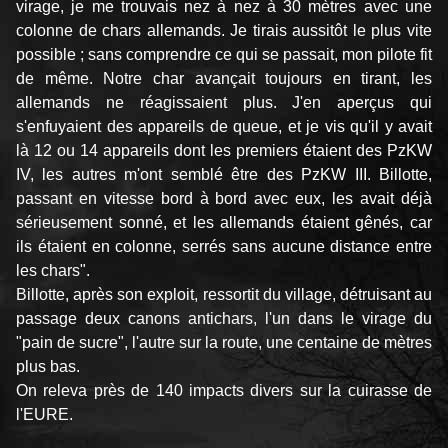
virage, je me trouvais nez à nez à 30 mètres avec une
colonne de chars allemands. Je tirais aussitôt le plus vite
possible ; sans comprendre ce qui se passait, mon pilote fit
de même. Notre char avançait toujours en tirant, les
allemands ne réagissaient plus. J'en aperçus qui
s'enfuyaient des appareils de queue, et je vis qu'il y avait
là 12 ou 14 appareils dont les premiers étaient des PzKW
IV, les autres m'ont semblé être des PzKW III. Billotte,
passant en vitesse bord à bord avec eux, les avait déjà
sérieusement sonné, et les allemands étaient gênés, car
ils étaient en colonne, serrés sans aucune distance entre
les chars".
Billotte, après son exploit, ressortit du village, détruisant au
passage deux canons antichars, l'un dans le virage du
"pain de sucre", l'autre sur la route, une centaine de mètres
plus bas.
On releva près de 140 impacts divers sur la cuirasse de
l'EURE.