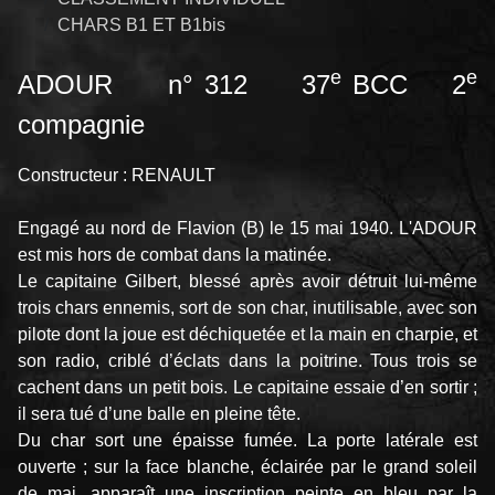
CHARS B1 ET B1bis
e
e
ADOUR n° 312 37
BCC 2
compagnie
Constructeur : RENAULT
Engagé au nord de Flavion (B) le 15 mai 1940. L'ADOUR
est mis hors de combat dans la matinée.
Le capitaine Gilbert, blessé après avoir détruit lui-même
trois chars ennemis, sort de son char, inutilisable, avec son
pilote dont la joue est déchiquetée et la main en charpie, et
son radio, criblé d’éclats dans la poitrine. Tous trois se
cachent dans un petit bois. Le capitaine essaie d’en sortir ;
il sera tué d’une balle en pleine tête.
Du char sort une épaisse fumée. La porte latérale est
ouverte ; sur la face blanche, éclairée par le grand soleil
de mai, apparaît une inscription peinte en bleu par la