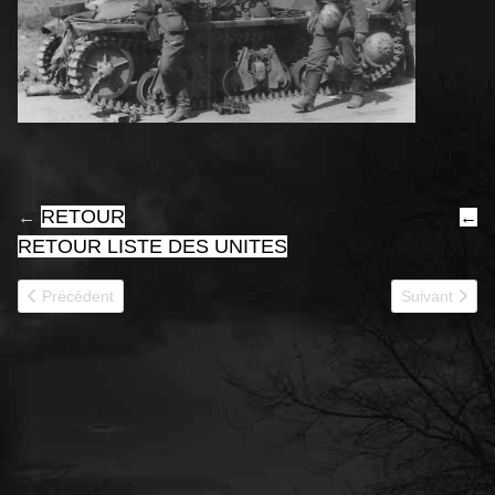
RETOUR
←
←
RETOUR LISTE DES UNITES
Article précédent : 40551
Article suivan
Précédent
Suivant