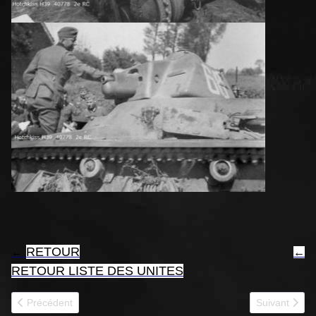
RETOUR
←
←
RETOUR LISTE DES UNITES
Article précédent : 40761
Article suivan
Précédent
Suivant