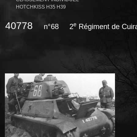
HOTCHKISS H35 H39
40778
e
n°68
2
Régiment de Cuir