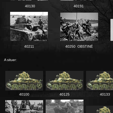
40130
40191
40211
40250 OBSTINÉ
A situer:
40100
40125
40133