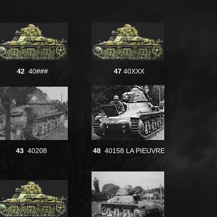
42
40###
47
40XXX
43
40208
48
40158 LA PIEUVRE