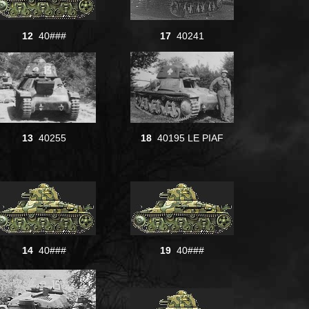
12
40###
17
40241
13
40255
18
40195 LE PIAF
14
40###
19
40###