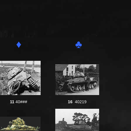
♦
♣
11
40###
16
40219