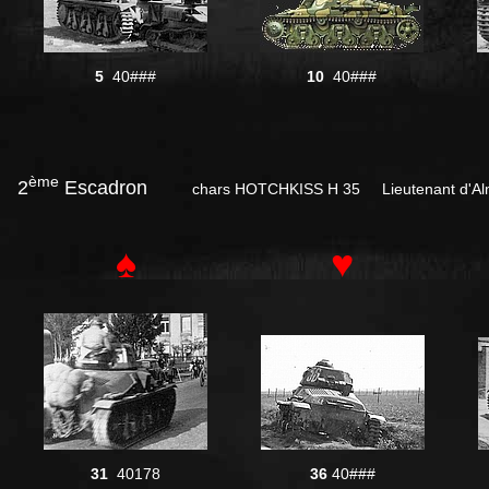
5
40###
10
40###
ème
2
Escadron
chars HOTCHKISS H 35 Lieutenant d'A
♠
♥
31
40178
36
40###