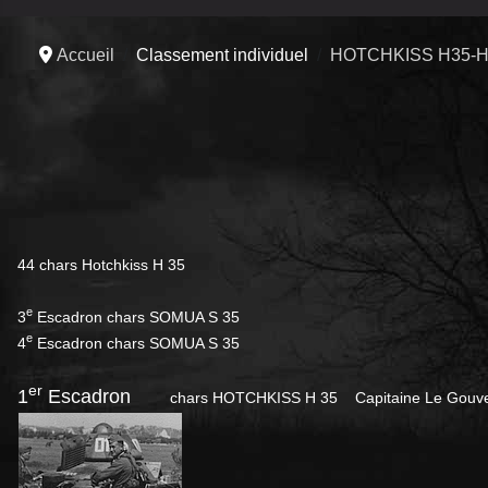
Accueil
Classement individuel
HOTCHKISS H35-H
44 chars Hotchkiss H 35
e
3
Escadron chars SOMUA S 35
e
4
Escadron chars SOMUA S 35
er
1
Escadron
chars HOTCHKISS H 35 Capitaine Le Gou