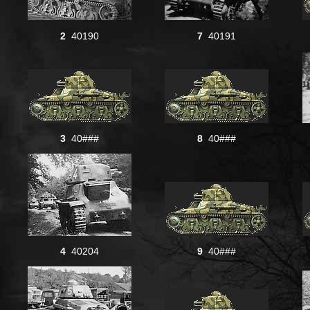
2
40190
7
40191
3
40###
8
40###
4
40204
9
40###