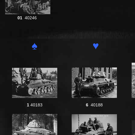
01
40246
♠
♥
1
40183
6
40188