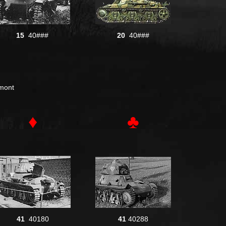
15
40###
20
40###
lmont
♦
♣
41
40180
41
40288