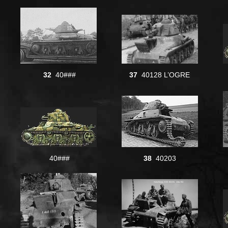
32
40###
37
40128 L’OGRE
40###
38
40203