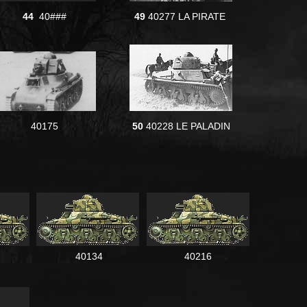
44
40###
49
40277 LA PIRATE
40175
50
40228 LE PALADIN
40134
40216