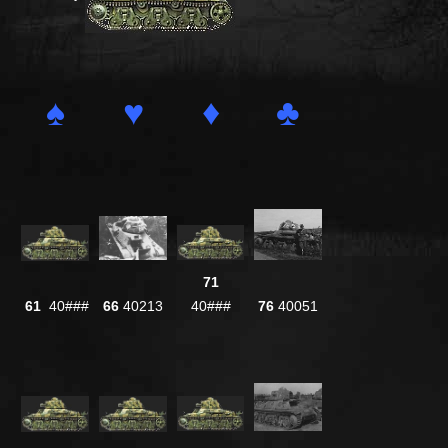
♠
♥
♦
♣
71
61
40###
66
40213
40###
76
40051