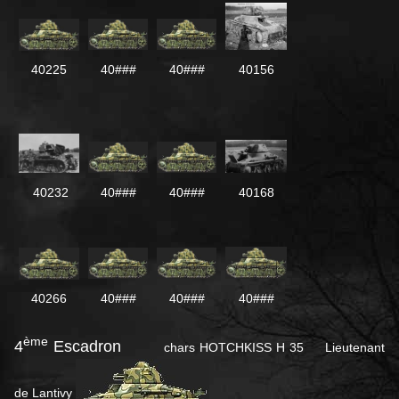
40225
40###
40###
40156
40232
40###
40###
40168
40266
40###
40###
40###
ème
4
Escadron
chars HOTCHKISS H 35 Lieutenant
de Lantivy