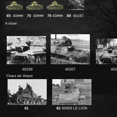
65
40###
70
40###
75
40###
80
40197
A situer:
40299
40207
402
Chars de Volant
81
82
40069 LE LION