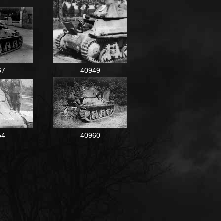
67
40949
54
40960