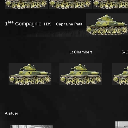
ère
1
Compagnie
H39 Capitaine Petit
Lt Chambert
S-L
A situer