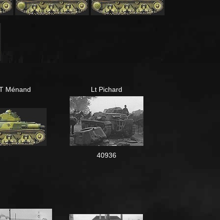
T Ménand
Lt Pichard
40936