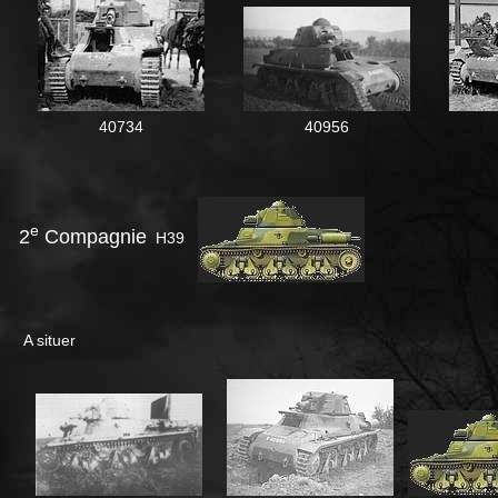
40734
40956
e
2
Compagnie
H39
A situer