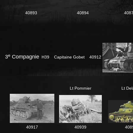
40893
40894
408
e
3
Compagnie
H39 Capitaine Gobet 40912
Lt Pommier
Lt De
40917
40939
408