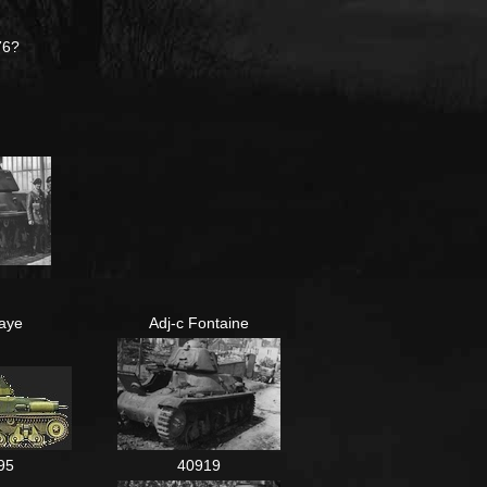
76?
laye
Adj-c Fontaine
95
40919