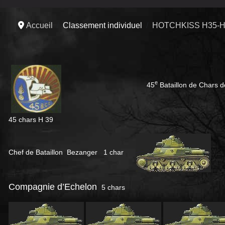
Accueil
Classement individuel
HOTCHKISS H35-H
e
45
Bataillon de Chars 
45 chars H 39
Chef de Bataillon Bezanger 1 char
Compagnie d’Echelon
5 chars