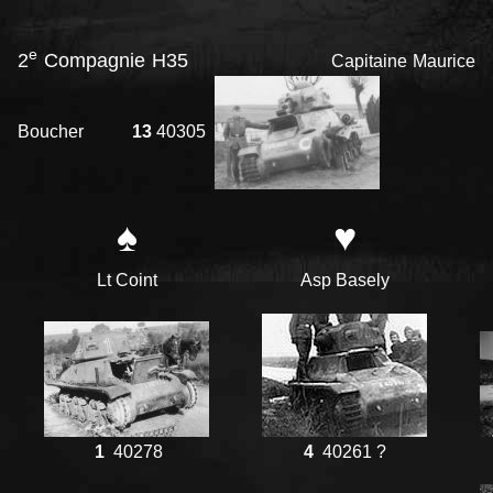
e
2
Compagnie H35
Capitaine Maurice
Boucher
13
40305
♠
♥
Lt Coint
Asp Basely
1
40278
4
40261 ?