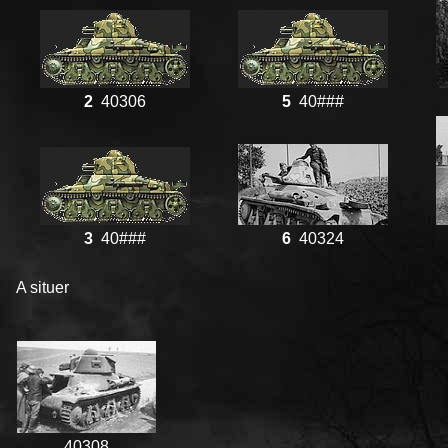
2
40306
5
40###
3
40###
6
40324
A situer
40308