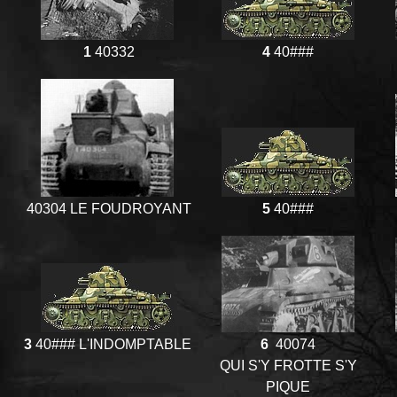
1
40332
4
40###
40304 LE FOUDROYANT
5
40###
3
40### L'INDOMPTABLE
6
40074
QUI S'Y FROTTE S'Y
PIQUE