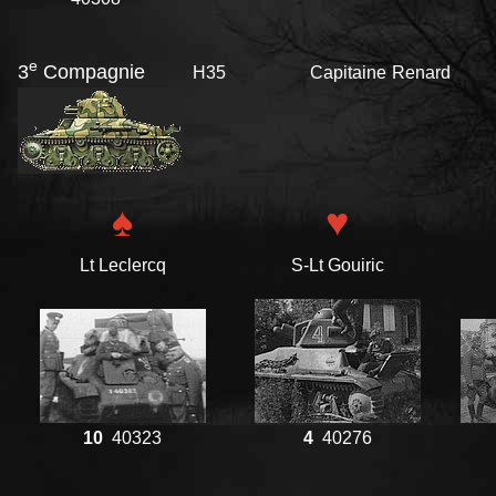
e
3
Compagnie
H35 Capitaine Renard
♠
♥
Lt Leclercq
S-Lt Gouiric
10
40323
4
40276