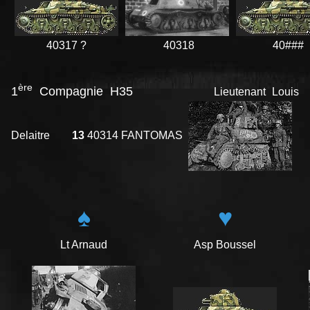
40317 ?
40318
40###
ère
1
Compagnie H35
Lieutenant Louis
Delaitre
13
40314 FANTOMAS
♠
♥
Lt Arnaud
Asp Boussel