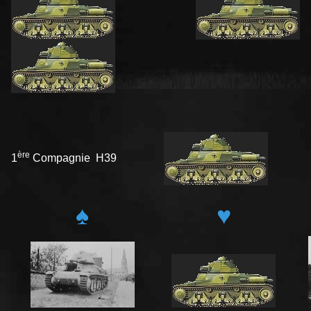
ère
1
Compagnie H39
♠
♥