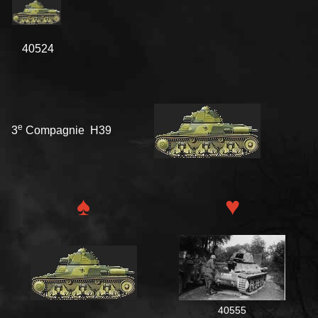
40524
e
3
Compagnie H39
♠
♥
40555