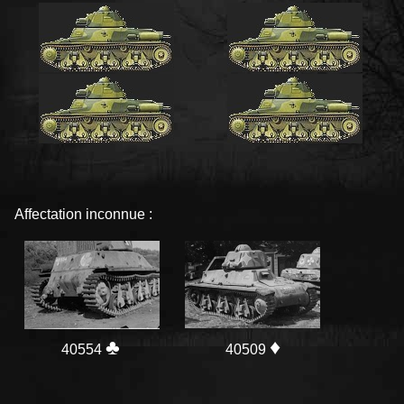
Affectation inconnue :
♣
♦
40554
40509