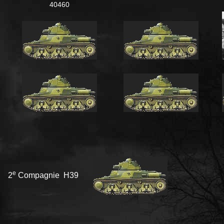
40460
e
2
Compagnie H39