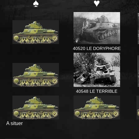
♠
♥
40520 LE DORYPHORE
40548 LE TERRIBLE
A situer