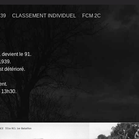
39
CLASSEMENT INDIVIDUEL
FCM 2C
 devient le 91.
1939.
t détérioré.
ent.
s 13h30.