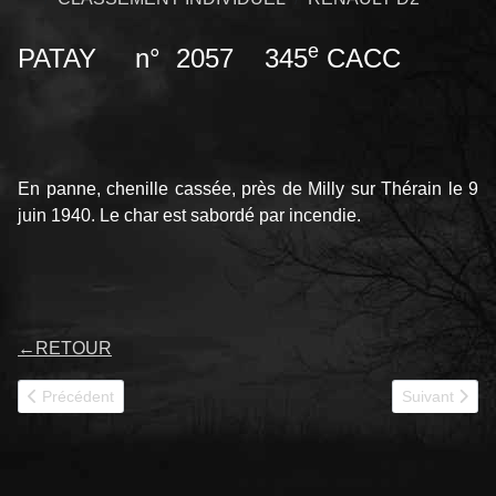
e
PATAY n° 2057 345
CACC
En panne, chenille cassée, près de Milly sur Thérain le 9
juin 1940. Le char est sabordé par incendie.
←
RETOUR
Article précédent : 2058
Article suivan
Précédent
Suivant