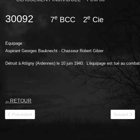
30092
e
e
7
BCC
2
Cie
Equipage :
Aspirant Georges Bauknecht - Chasseur Robert Gibier
Détruit à Attigny (Ardennes) le 10 juin 1940. L'équipage est tué au combat
←
RETOUR
Article précédent : 30094
Article suivan
Précédent
Suivant