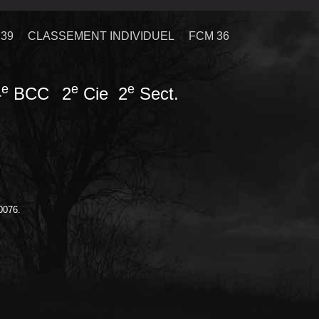
39
CLASSEMENT INDIVIDUEL
FCM 36
e
e
e
4
BCC
2
Cie 2
Sect.
0076.