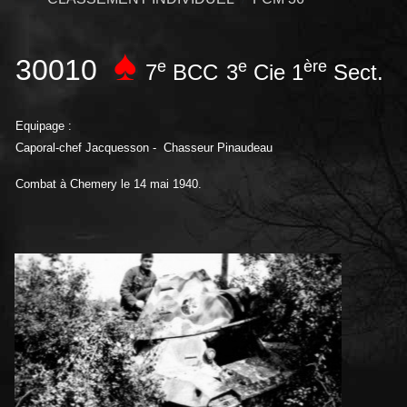
♠
30010
e
e
ère
7
BCC
3
Cie 1
Sect.
Equipage :
Caporal-chef Jacquesson - Chasseur Pinaudeau
Combat à Chemery le 14 mai 1940.