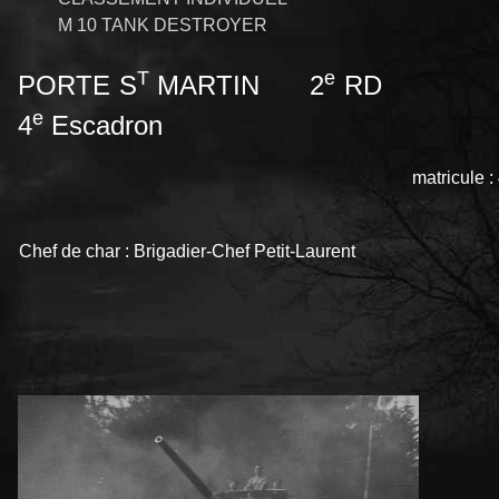
M 10 TANK DESTROYER
T
e
PORTE S
MARTIN 2
RD
e
4
Escadron
matricule :
Chef de char : Brigadier-Chef Petit-Laurent