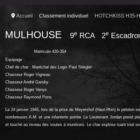
Accueil
Classement individuel
HOTCHKISS H35-H
MULHOUSE
e
e
9
RCA 2
Escadro
Matricule 430-354
Equipage :
Chef de char : Maréchal des Logis Paul Stiegler
Chasseur Roger Vigneau
Chasseur André Garoby
Chasseur Roger Venys
Chasseur Raymond Pons
Le 24 janvier 1945, lors de la prise de Meyershof (Haut-Rhin) le peloton
nombreuses A.M. et une infanterie portée. Le Lieutenant Jordan prend pl
et touché au niveau des soutes à munitions. Le char explose tuant tout ses