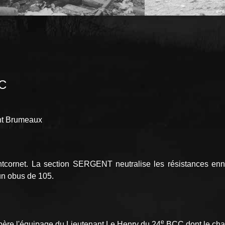
C
ant Brumeaux
ontcornet. La section SERGENT neutralise les résistances en
un obus de 105.
e
père l'équipage du Lieutenant Le Henry du 24
BCC dont le char