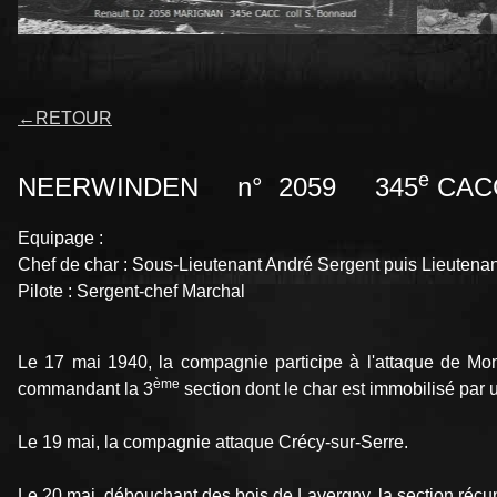
←
RETOUR
e
NEERWINDEN n° 2059 345
CAC
Equipage :
Chef de char : Sous-Lieutenant André Sergent puis Lieuten
Pilote : Sergent-chef Marchal
Le 17 mai 1940, la compagnie participe à l'attaque de M
ème
commandant la 3
section dont le char est immobilisé par 
Le 19 mai, la compagnie attaque Crécy-sur-Serre.
Le 20 mai, débouchant des bois de Lavergny, la section récu